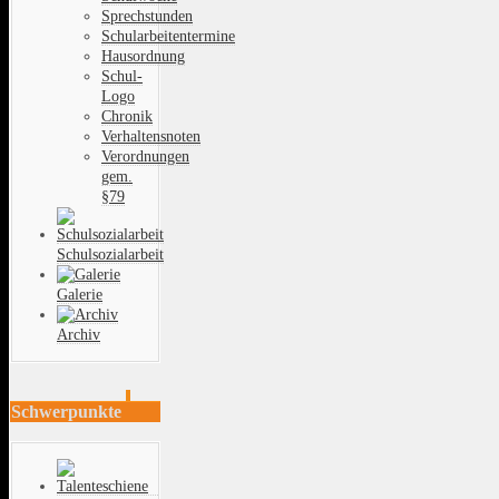
Sprechstunden
Schularbeitentermine
Hausordnung
Schul-
Logo
Chronik
Verhaltensnoten
Verordnungen
gem.
§79
Schulsozialarbeit
Galerie
Archiv
Schwerpunkte