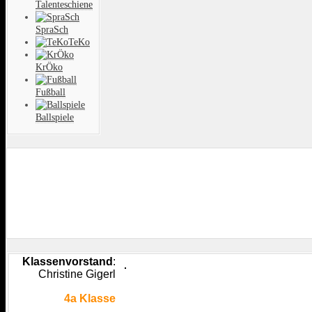
Talenteschiene
SpraSch
TeKo
KrÖko
Fußball
Ballspiele
Klassenvorstand
:
Christine Gigerl
4a Klasse