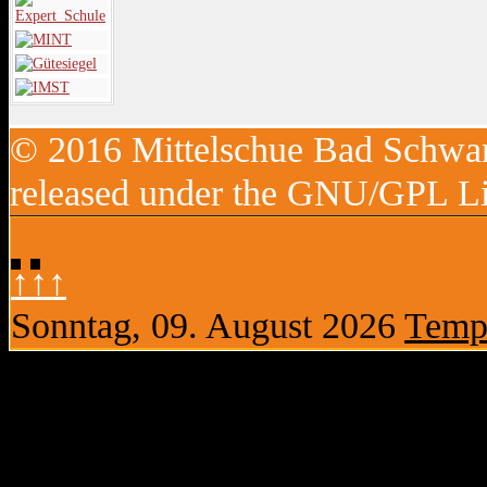
© 2016 Mittelschue Bad Schwan
released under the GNU/GPL Li
↑↑↑
Sonntag, 09. August 2026
Templ