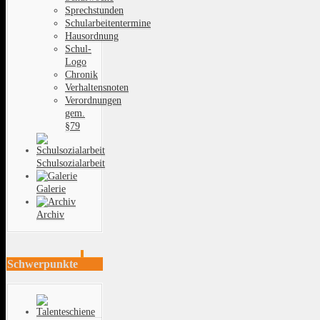
Sprechstunden
Schularbeitentermine
Hausordnung
Schul-
Logo
Chronik
Verhaltensnoten
Verordnungen
gem.
§79
Schulsozialarbeit
Galerie
Archiv
Schwerpunkte