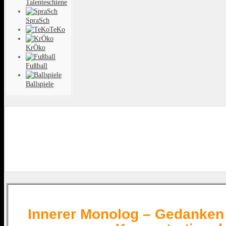
Talenteschiene
SpraSch
TeKo
KrÖko
Fußball
Ballspiele
Innerer Monolog – Gedanken