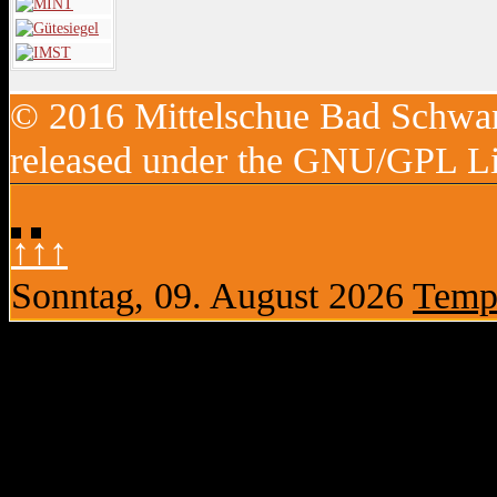
© 2016 Mittelschue Bad Schwan
released under the GNU/GPL Li
↑↑↑
Sonntag, 09. August 2026
Templ