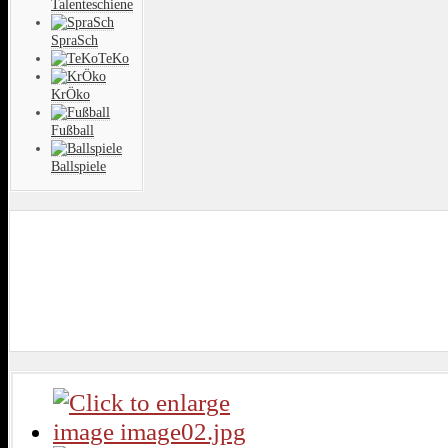
Talenteschiene
SpraSch
TeKo
KrÖko
Fußball
Ballspiele