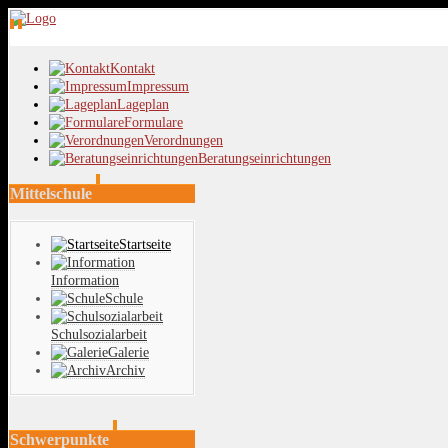
Kontakt
Impressum
Lageplan
Formulare
Verordnungen
Beratungseinrichtungen
Mittelschule
Startseite
Information
Schule
Schulsozialarbeit
Galerie
Archiv
Schwerpunkte