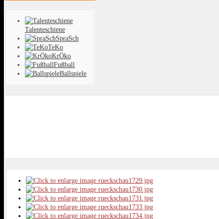
Talenteschiene
SpraSch
TeKo
KrÖko
Fußball
Ballspiele